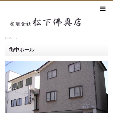
HOME
>
街中ホール